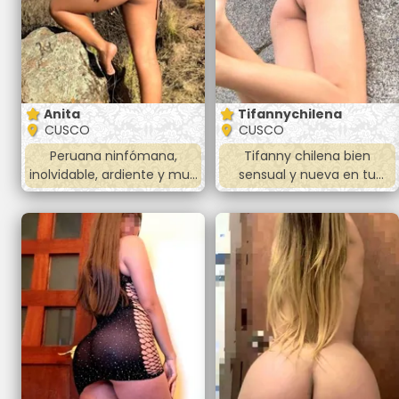
Anita
Tifannychilena
CUSCO
CUSCO
Peruana ninfómana,
Tifanny chilena bien
inolvidable, ardiente y muy
sensual y nueva en tu
apasionada.
bella ciudad.