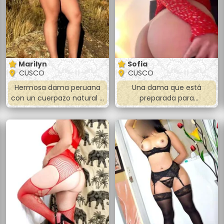
Marilyn
Sofia
CUSCO
CUSCO
Hermosa dama peruana
Una dama que está
con un cuerpazo natural e
preparada para
insaciable.
complacerte delicioso.